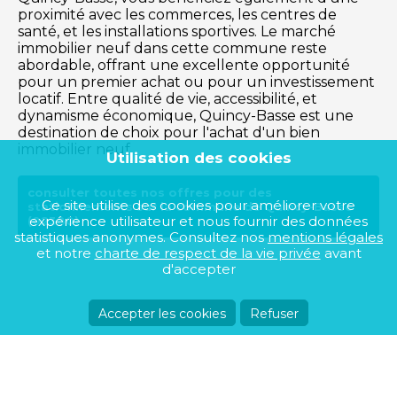
proximité avec les commerces, les centres de
santé, et les installations sportives. Le marché
immobilier neuf dans cette commune reste
abordable, offrant une excellente opportunité
pour un premier achat ou pour un investissement
locatif. Entre qualité de vie, accessibilité, et
dynamisme économique, Quincy-Basse est une
destination de choix pour l'achat d'un bien
immobilier neuf.
Utilisation des cookies
consulter toutes nos offres pour des
Ce site utilise des cookies pour améliorer votre
stationnements sur la commune de Quincy-Basse
expérience utilisateur et nous fournir des données
(02380)
statistiques anonymes. Consultez nos
mentions légales
et notre
charte de respect de la vie privée
avant
d'accepter
Accepter les cookies
Refuser