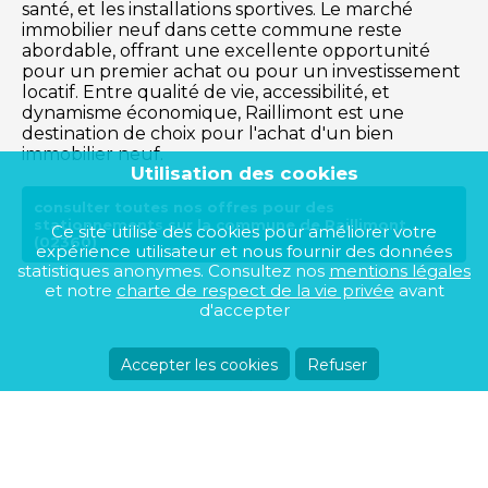
santé, et les installations sportives. Le marché
immobilier neuf dans cette commune reste
abordable, offrant une excellente opportunité
pour un premier achat ou pour un investissement
locatif. Entre qualité de vie, accessibilité, et
dynamisme économique, Raillimont est une
destination de choix pour l'achat d'un bien
immobilier neuf.
Utilisation des cookies
consulter toutes nos offres pour des
stationnements sur la commune de Raillimont
Ce site utilise des cookies pour améliorer votre
(02360)
expérience utilisateur et nous fournir des données
statistiques anonymes. Consultez nos
mentions légales
et notre
charte de respect de la vie privée
avant
d'accepter
Accepter les cookies
Refuser