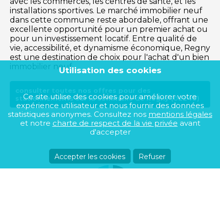
avec les commerces, les centres de santé, et les
installations sportives. Le marché immobilier neuf
dans cette commune reste abordable, offrant une
excellente opportunité pour un premier achat ou
pour un investissement locatif. Entre qualité de
vie, accessibilité, et dynamisme économique, Regny
est une destination de choix pour l'achat d'un bien
immobilier neuf.
Utilisation des cookies
consulter toutes nos offres pour des
Ce site utilise des cookies pour améliorer votre
stationnements sur la commune de Regny (02240)
expérience utilisateur et nous fournir des données
statistiques anonymes. Consultez nos
mentions légales
et notre
charte de respect de la vie privée
avant
d'accepter
Accepter les cookies
Refuser