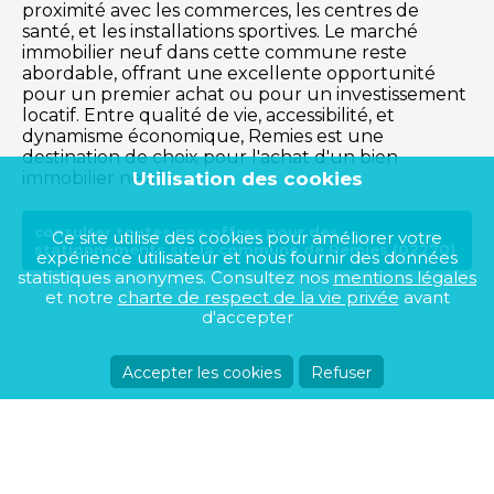
proximité avec les commerces, les centres de
santé, et les installations sportives. Le marché
immobilier neuf dans cette commune reste
abordable, offrant une excellente opportunité
pour un premier achat ou pour un investissement
locatif. Entre qualité de vie, accessibilité, et
dynamisme économique, Remies est une
destination de choix pour l'achat d'un bien
Utilisation des cookies
immobilier neuf.
consulter toutes nos offres pour des
Ce site utilise des cookies pour améliorer votre
stationnements sur la commune de Remies (02270)
expérience utilisateur et nous fournir des données
statistiques anonymes. Consultez nos
mentions légales
et notre
charte de respect de la vie privée
avant
d'accepter
Accepter les cookies
Refuser