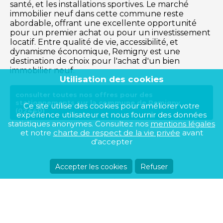
santé, et les installations sportives. Le marché
immobilier neuf dans cette commune reste
abordable, offrant une excellente opportunité
pour un premier achat ou pour un investissement
locatif. Entre qualité de vie, accessibilité, et
dynamisme économique, Remigny est une
destination de choix pour l'achat d'un bien
immobilier neuf.
Utilisation des cookies
consulter toutes nos offres pour des
stationnements sur la commune de Remigny
Ce site utilise des cookies pour améliorer votre
(02440)
expérience utilisateur et nous fournir des données
statistiques anonymes. Consultez nos
mentions légales
et notre
charte de respect de la vie privée
avant
d'accepter
Accepter les cookies
Refuser