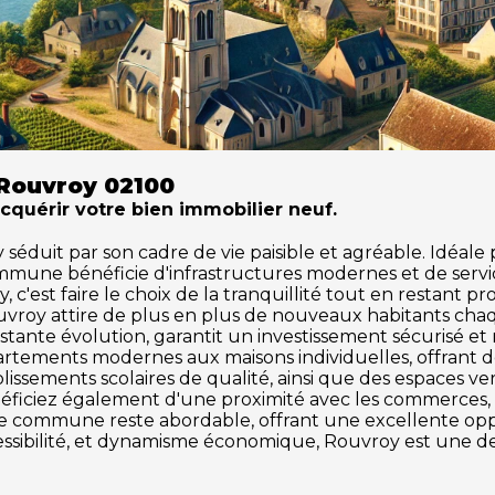
 Rouvroy 02100
acquérir votre bien immobilier neuf.
duit par son cadre de vie paisible et agréable. Idéale pou
ommune bénéficie d'infrastructures modernes et de serv
 c'est faire le choix de la tranquillité tout en restant p
uvroy attire de plus en plus de nouveaux habitants cha
tante évolution, garantit un investissement sécurisé et
partements modernes aux maisons individuelles, offrant 
issements scolaires de qualité, ainsi que des espaces vert
énéficiez également d'une proximité avec les commerces, le
tte commune reste abordable, offrant une excellente o
ccessibilité, et dynamisme économique, Rouvroy est une de