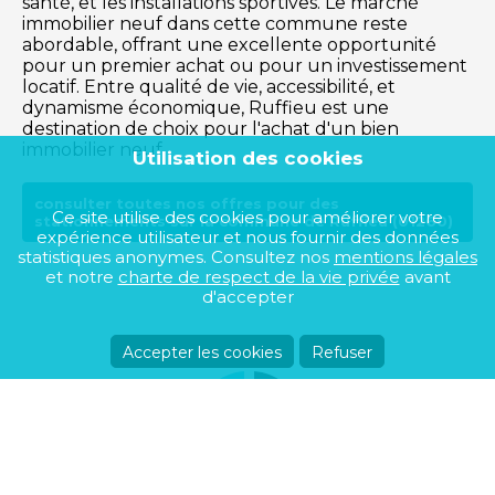
santé, et les installations sportives. Le marché
immobilier neuf dans cette commune reste
abordable, offrant une excellente opportunité
pour un premier achat ou pour un investissement
locatif. Entre qualité de vie, accessibilité, et
dynamisme économique, Ruffieu est une
destination de choix pour l'achat d'un bien
immobilier neuf.
Utilisation des cookies
consulter toutes nos offres pour des
Ce site utilise des cookies pour améliorer votre
stationnements sur la commune de Ruffieu (01260)
expérience utilisateur et nous fournir des données
statistiques anonymes. Consultez nos
mentions légales
et notre
charte de respect de la vie privée
avant
d'accepter
Accepter les cookies
Refuser