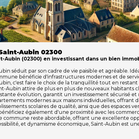
Saint-Aubin 02300
Aubin (02300) en investissant dans un bien immobi
 séduit par son cadre de vie paisible et agréable. Idéale
ommune bénéficie d'infrastructures modernes et de serv
in, c'est faire le choix de la tranquillité tout en restan
int-Aubin attire de plus en plus de nouveaux habitants 
tante évolution, garantit un investissement sécurisé et
partements modernes aux maisons individuelles, offrant 
issements scolaires de qualité, ainsi que des espaces vert
us bénéficiez également d'une proximité avec les commerces
tte commune reste abordable, offrant une excellente o
ccessibilité, et dynamisme économique, Saint-Aubin est un