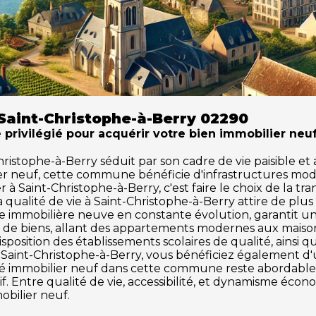
Saint-Christophe-à-Berry 02290
 privilégié pour acquérir votre bien immobilier neuf
stophe-à-Berry séduit par son cadre de vie paisible et a
ier neuf, cette commune bénéficie d'infrastructures mod
à Saint-Christophe-à-Berry, c'est faire le choix de la tr
a qualité de vie à Saint-Christophe-à-Berry attire de p
 immobilière neuve en constante évolution, garantit un 
de biens, allant des appartements modernes aux maisons 
osition des établissements scolaires de qualité, ainsi q
tir à Saint-Christophe-à-Berry, vous bénéficiez également
arché immobilier neuf dans cette commune reste abordabl
f. Entre qualité de vie, accessibilité, et dynamisme éco
obilier neuf.