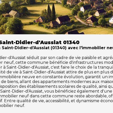
aint-Didier-d'Aussiat 01340
 Saint-Didier-d'Aussiat (01340) avec l'immobilier ne
r-d'Aussiat séduit par son cadre de vie paisible et agréa
ier neuf, cette commune bénéficie d'infrastructures mod
 Saint-Didier-d'Aussiat, c'est faire le choix de la tranqu
té de vie à Saint-Didier-d'Aussiat attire de plus en plu
mobilière neuve en constante évolution, garantit un inv
de biens, allant des appartements modernes aux maisons 
osition des établissements scolaires de qualité, ainsi q
tir à Saint-Didier-d'Aussiat, vous bénéficiez également d'u
hé immobilier neuf dans cette commune reste abordable, 
. Entre qualité de vie, accessibilité, et dynamisme écono
obilier neuf.