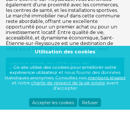
également d'une proximité avec les commerces,
les centres de santé, et les installations sportives.
Le marché immobilier neuf dans cette commune
reste abordable, offrant une excellente
opportunité pour un premier achat ou pour un
investissement locatif. Entre qualité de vie,
accessibilité, et dynamisme économique, Saint-
Étienne-sur-Reyssouze est une destination de
choix pour l'achat d'un bien immobilier neuf.
Utilisation des cookies
consulter toutes nos offres pour des
Ce site utilise des cookies pour améliorer votre
stationnements sur la commune de Saint-Étienne-
expérience utilisateur et nous fournir des données
sur-Reyssouze (01190)
statistiques anonymes. Consultez nos
mentions légales
et notre
charte de respect de la vie privée
avant
d'accepter
Accepter les cookies
Refuser