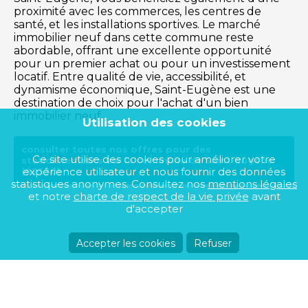
proximité avec les commerces, les centres de
santé, et les installations sportives. Le marché
immobilier neuf dans cette commune reste
abordable, offrant une excellente opportunité
pour un premier achat ou pour un investissement
locatif. Entre qualité de vie, accessibilité, et
dynamisme économique, Saint-Eugène est une
destination de choix pour l'achat d'un bien
immobilier neuf.
Utilisation des cookies
consulter toutes nos offres pour des
Ce site utilise des cookies pour améliorer votre
stationnements sur la commune de Saint-Eugène
expérience utilisateur et nous fournir des données
(02330)
statistiques anonymes. Consultez nos
mentions légales
et notre
charte de respect de la vie privée
avant
d'accepter
Accepter les cookies
Refuser