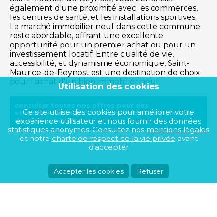
également d'une proximité avec les commerces,
les centres de santé, et les installations sportives.
Le marché immobilier neuf dans cette commune
reste abordable, offrant une excellente
opportunité pour un premier achat ou pour un
investissement locatif. Entre qualité de vie,
accessibilité, et dynamisme économique, Saint-
Maurice-de-Beynost est une destination de choix
pour l'achat d'un bien immobilier neuf.
Utilisation des cookies
consulter toutes nos offres pour des
Ce site utilise des cookies pour améliorer votre
stationnements sur la commune de Saint-Maurice-
expérience utilisateur et nous fournir des données
de-Beynost (01700)
statistiques anonymes. Consultez nos
mentions légales
et notre
charte de respect de la vie privée
avant
d'accepter
Accepter les cookies
Refuser