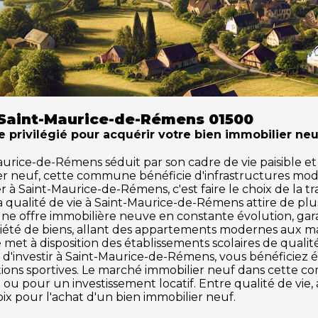
 Saint-Maurice-de-Rémens 01500
 privilégié pour acquérir votre bien immobilier neu
rice-de-Rémens séduit par son cadre de vie paisible et a
ier neuf, cette commune bénéficie d'infrastructures mod
 à Saint-Maurice-de-Rémens, c'est faire le choix de la t
La qualité de vie à Saint-Maurice-de-Rémens attire de p
e offre immobilière neuve en constante évolution, garan
té de biens, allant des appartements modernes aux mais
t à disposition des établissements scolaires de qualité,
sant d'investir à Saint-Maurice-de-Rémens, vous bénéficie
lations sportives. Le marché immobilier neuf dans cette
u pour un investissement locatif. Entre qualité de vie, 
x pour l'achat d'un bien immobilier neuf.