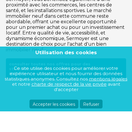
proximité avec les commerces, les centres de
santé, et les installations sportives. Le marché
immobilier neuf dans cette commune reste
abordable, offrant une excellente opportunité
pour un premier achat ou pour un investissement
locatif. Entre qualité de vie, accessibilité, et
dynamisme économique, Sermoyer est une
destination de choix pour l'achat d'un bien
immobilier neuf.
Utilisation des cookies
consulter toutes nos offres pour des
Ce site utilise des cookies pour améliorer votre
stationnements sur la commune de Sermoyer
expérience utilisateur et nous fournir des données
(01190)
statistiques anonymes. Consultez nos
mentions légales
et notre
charte de respect de la vie privée
avant
d'accepter
Accepter les cookies
Refuser