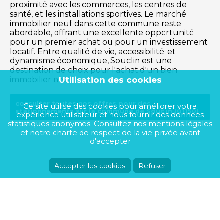
proximité avec les commerces, les centres de
santé, et les installations sportives. Le marché
immobilier neuf dans cette commune reste
abordable, offrant une excellente opportunité
pour un premier achat ou pour un investissement
locatif. Entre qualité de vie, accessibilité, et
dynamisme économique, Souclin est une
destination de choix pour l'achat d'un bien
Utilisation des cookies
immobilier neuf.
consulter toutes nos offres pour des
Ce site utilise des cookies pour améliorer votre
stationnements sur la commune de Souclin (01150)
expérience utilisateur et nous fournir des données
statistiques anonymes. Consultez nos
mentions légales
et notre
charte de respect de la vie privée
avant
d'accepter
Accepter les cookies
Refuser