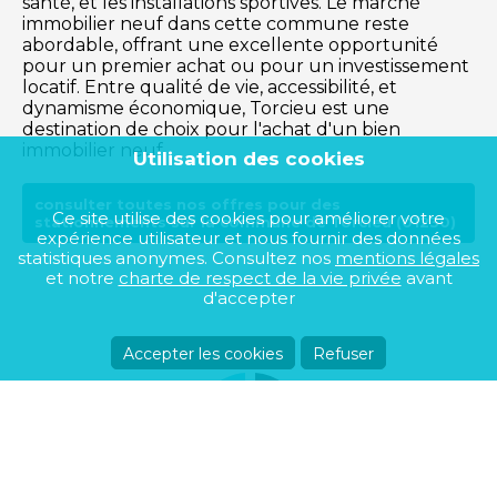
santé, et les installations sportives. Le marché
immobilier neuf dans cette commune reste
abordable, offrant une excellente opportunité
pour un premier achat ou pour un investissement
locatif. Entre qualité de vie, accessibilité, et
dynamisme économique, Torcieu est une
destination de choix pour l'achat d'un bien
immobilier neuf.
Utilisation des cookies
consulter toutes nos offres pour des
Ce site utilise des cookies pour améliorer votre
stationnements sur la commune de Torcieu (01230)
expérience utilisateur et nous fournir des données
statistiques anonymes. Consultez nos
mentions légales
et notre
charte de respect de la vie privée
avant
d'accepter
Accepter les cookies
Refuser