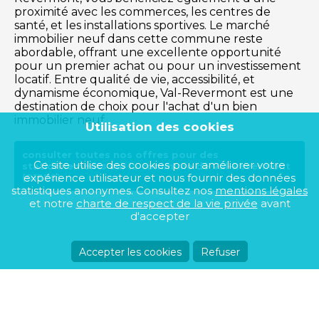
proximité avec les commerces, les centres de
santé, et les installations sportives. Le marché
immobilier neuf dans cette commune reste
abordable, offrant une excellente opportunité
pour un premier achat ou pour un investissement
locatif. Entre qualité de vie, accessibilité, et
dynamisme économique, Val-Revermont est une
destination de choix pour l'achat d'un bien
immobilier neuf.
Utilisation des cookies
consulter toutes nos offres pour des
Ce site utilise des cookies pour améliorer votre
stationnements sur la commune de Val-Revermont
expérience utilisateur et nous fournir des données
(01370)
statistiques anonymes. Consultez nos
mentions légales
et notre
charte de respect de la vie privée
avant
d'accepter
Accepter les cookies
Refuser