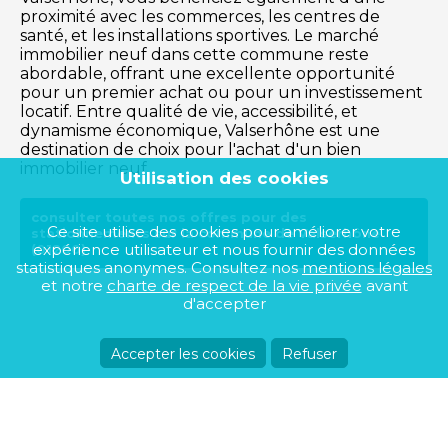
proximité avec les commerces, les centres de
santé, et les installations sportives. Le marché
immobilier neuf dans cette commune reste
abordable, offrant une excellente opportunité
pour un premier achat ou pour un investissement
locatif. Entre qualité de vie, accessibilité, et
dynamisme économique, Valserhône est une
destination de choix pour l'achat d'un bien
immobilier neuf.
Utilisation des cookies
consulter toutes nos offres pour des
Ce site utilise des cookies pour améliorer votre
stationnements sur la commune de Valserhône
expérience utilisateur et nous fournir des données
(01200)
statistiques anonymes. Consultez nos
mentions légales
et notre
charte de respect de la vie privée
avant
d'accepter
Accepter les cookies
Refuser