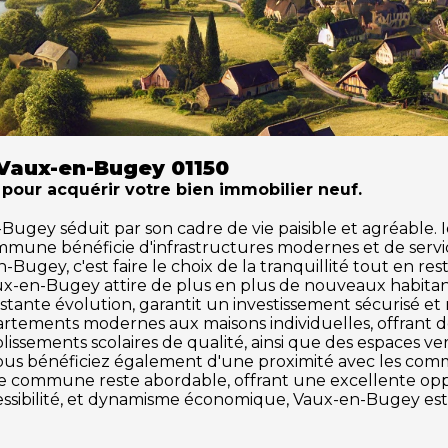
Vaux-en-Bugey 01150
 pour acquérir votre bien immobilier neuf.
gey séduit par son cadre de vie paisible et agréable. Idé
ommune bénéficie d'infrastructures modernes et de serv
Bugey, c'est faire le choix de la tranquillité tout en re
ux-en-Bugey attire de plus en plus de nouveaux habita
tante évolution, garantit un investissement sécurisé et
partements modernes aux maisons individuelles, offrant 
issements scolaires de qualité, ainsi que des espaces vert
vous bénéficiez également d'une proximité avec les commer
tte commune reste abordable, offrant une excellente o
ccessibilité, et dynamisme économique, Vaux-en-Bugey est