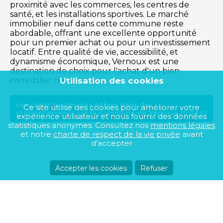
proximité avec les commerces, les centres de
santé, et les installations sportives. Le marché
immobilier neuf dans cette commune reste
abordable, offrant une excellente opportunité
pour un premier achat ou pour un investissement
locatif. Entre qualité de vie, accessibilité, et
dynamisme économique, Vernoux est une
destination de choix pour l'achat d'un bien
Utilisation des cookies
immobilier neuf.
consulter toutes nos offres pour des
Ce site utilise des cookies pour améliorer votre
stationnements sur la commune de Vernoux (01560)
expérience utilisateur et nous fournir des données
statistiques anonymes. Consultez nos
mentions légales
et notre
charte de respect de la vie privée
avant
d'accepter
Accepter les cookies
Refuser