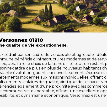
Versonnex 01210
une qualité de vie exceptionnelle.
éduit par son cadre de vie paisible et agréable. Idéale p
ommune bénéficie d'infrastructures modernes et de serv
x, c'est faire le choix de la tranquillité tout en restant
rsonnex attire de plus en plus de nouveaux habitants c
tante évolution, garantit un investissement sécurisé et
partements modernes aux maisons individuelles, offrant 
issements scolaires de qualité, ainsi que des espaces vert
 bénéficiez également d'une proximité avec les commerces, 
tte commune reste abordable, offrant une excellente o
ccessibilité, et dynamisme économique, Versonnex est une 