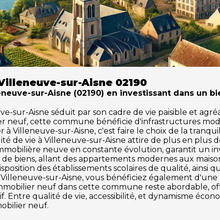
Villeneuve-sur-Aisne 02190
euve-sur-Aisne (02190) en investissant dans un bi
-sur-Aisne séduit par son cadre de vie paisible et agréab
ier neuf, cette commune bénéficie d'infrastructures mod
 Villeneuve-sur-Aisne, c'est faire le choix de la tranqui
té de vie à Villeneuve-sur-Aisne attire de plus en plu
mobilière neuve en constante évolution, garantit un inv
de biens, allant des appartements modernes aux maisons 
osition des établissements scolaires de qualité, ainsi q
tir à Villeneuve-sur-Aisne, vous bénéficiez également d'u
hé immobilier neuf dans cette commune reste abordable, 
f. Entre qualité de vie, accessibilité, et dynamisme éco
obilier neuf.