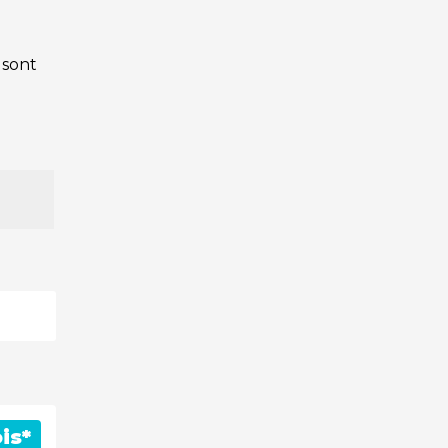
 sont
demander
le plan
is*