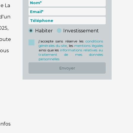
e La
 d'un
025,
Habiter
Investissement
toute
j'accepte sans réserve les
conditions
générales du site
, les
mentions légales
vous
ainsi que les
informations relatives au
traitement de mes données
personnelles
Envoyer
infos