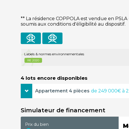
** La résidence COPPOLA est vendue en PSLA (Lo
soumis aux conditions d'éligibilité au dispositif.
visite
vidéo
virtuelle
Labels & normes environnementales
RE 2020
4 lots encore disponibles
Appartement 4 pièces
de 249 000€ à 
4 pièces
84,90m²
249 000€
Simulateur de financement
étage
jardin
terrasse
Rez-de-chaussée
54.30m²
10.10m²
Prix du bien
M