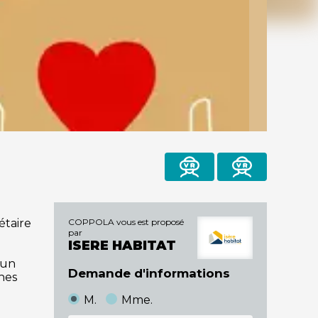
recevoir
Partager
brochure
étaire
COPPOLA vous est proposé
par
ISERE HABITAT
 un
Demande d'informations
unes
M.
Mme.