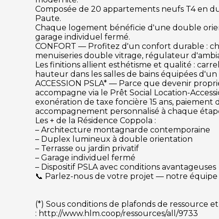
Composée de 20 appartements neufs T4 en dup
Paute.
Chaque logement bénéficie d'une double orientat
garage individuel fermé.
CONFORT — Profitez d'un confort durable : cha
menuiseries double vitrage, régulateur d'am
Les finitions allient esthétisme et qualité : ca
hauteur dans les salles de bains équipées d'un 
ACCESSION PSLA* — Parce que devenir propriétai
accompagne via le Prêt Social Location-Accessio
exonération de taxe foncière 15 ans, paiement dif
accompagnement personnalisé à chaque étap
Les + de la Résidence Coppola :
– Architecture montagnarde contemporaine
– Duplex lumineux à double orientation
– Terrasse ou jardin privatif
– Garage individuel fermé
– Dispositif PSLA avec conditions avantageuses
📞 Parlez-nous de votre projet — notre équip
(*) Sous conditions de plafonds de ressource et s
: http://www.hlm.coop/ressources/all/9733