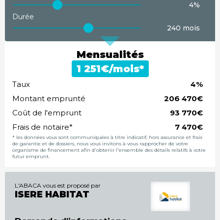
4%
demander le plan
Durée
240 mois
70,00m²
253 000€
étage
balcon
Mensualités
1er étage
11.70m²
€/mois*
demander le plan
Taux
%
Montant emprunté
€
Coût de l'emprunt
€
Frais de notaire*
€
* les données vous sont communiquées à titre indicatif, hors assurance et frais
de garantie et de dossiers, nous vous invitons à vous rapprocher de votre
organisme de financement afin d'obtenir l'ensemble des détails relatifs à votre
futur emprunt.
L'ABACA vous est proposé par
ISERE HABITAT