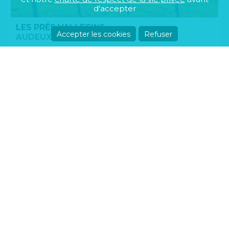
d'accepter
LES PRÉS VALLECINS
Accepter les cookies
Refuser
AUDEUX
Parcelle
68 829€ à 92 000€
EDEN - 2 CELLULES COMMERCIALES
BESANÇON
Commerce