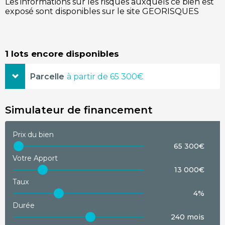
Les informations sur les risques auxquels ce bien est
exposé sont disponibles sur le site GEORISQUES
1 lots encore disponibles
Parcelle
à partir de 65 300€
576,00m²
65 300€
Simulateur de financement
étage
Rez-de-chaussée
Prix du bien
demander le plan
65 300€
Votre Apport
13 000€
Taux
4%
Durée
240 mois