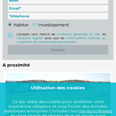
Habiter
Investissement
j'accepte sans réserve les
conditions générales du site
, les
mentions légales
ainsi que les
informations relatives au
traitement de mes données personnelles
Envoyer
A proximité
Utilisation des cookies
Ce site utilise des cookies pour améliorer votre
expérience utilisateur et nous fournir des données
statistiques anonymes. Consultez nos
mentions légales
et notre
charte de respect de la vie privée
avant