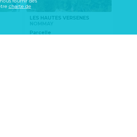
 nous fournir des
otre
charte de
LES HAUTES VERSENES
NOMMAY
demander
le plan
Parcelle
00€
65 900€ à 69 900€
demander
le plan
s
r
es du site
nnées personnelles