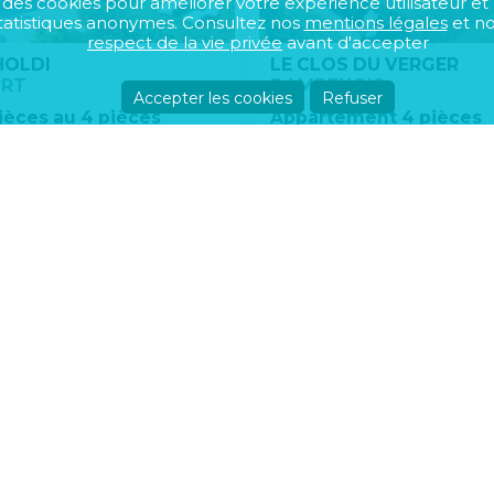
se des cookies pour améliorer votre expérience utilisateur et
atistiques anonymes. Consultez nos
mentions légales
et n
respect de la vie privée
avant d'accepter
HOLDI
LE CLOS DU VERGER
ORT
DAMBENOIS
Accepter les cookies
Refuser
ièces au 4 pièces
Appartement 4 pièces
500€ à 201 900€
224 450€ à 238 0
Acheter un bien immobilier
A propos de nou
Toutes communes
Devenir annonceu
Appartements
Mentions légales
Maisons
Conditions général
Terrains
Vie privée
Locaux & bureaux
Traitement des do
Nous contacter