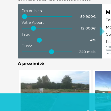
Rez-de-chaussée
Prix du bien
M
517,00m²
62 000€
59 900€
Ta
étage
Votre Apport
Rez-de-chaussée
Mo
12 000€
Co
Taux
722,00m²
64 900€
4%
Fr
étage
Durée
* le
Rez-de-chaussée
doss
240 mois
l'en
601,00m²
69 900€
A proximité
étage
Rez-de-chaussée
610,00m²
71 500€
étage
Rez-de-chaussée
610,00m²
71 500€
étage