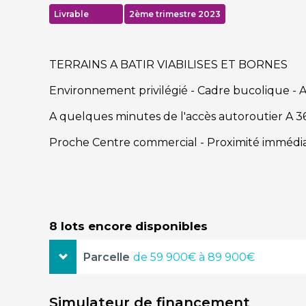
Livrable
2ème trimestre 2023
TERRAINS A BATIR VIABILISES ET BORNES
Environnement privilégié - Cadre bucolique - 
A quelques minutes de l'accès autoroutier A 36
Proche Centre commercial - Proximité immédia
8 lots encore disponibles
Parcelle
de 59 900€ à 89 900€
501,00m²
59 900€
Simulateur de financement
étage