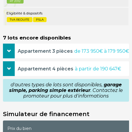
RT 2012
Eligibilité & dispositifs
TVA REDUITE
PSLA
7 lots encore disponibles
Appartement 3 pièces
de 173 950€ à 179 950€
61,92m²
173 950€
Appartement 4 pièces
à partir de 190 647€
étage
balcon
2e étage
11.00m²
77,08m²
190 647€
d'autres types de lots sont disponibles,
garage
demander le plan
simple, parking simple extérieur
. Contactez le
étage
balcon
3e étage
11.00m²
promoteur pour plus d'informations
60,71m²
174 560€
demander le plan
étage
balcon
Simulateur de financement
2e étage
11.00m²
demander le plan
Prix du bien