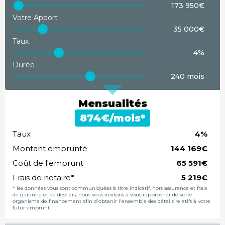
173 950€
60,69m²
175 900€
Votre Apport
étage
balcon
35 000€
1er étage
12.90m²
Taux
demander le plan
4%
Durée
60,71m²
175 985€
240 mois
étage
balcon
1er étage
11.00m²
Mensualités
demander le plan
€/mois*
60,74m²
176 900€
Taux
%
Montant emprunté
étage
adapté
terrasse
€
Rez-de-chaussée
PMR
10.00m²
Coût de l'emprunt
€
demander le plan
Frais de notaire*
€
* les données vous sont communiquées à titre indicatif, hors assurance et frais
61,93m²
179 950€
de garantie et de dossiers, nous vous invitons à vous rapprocher de votre
organisme de financement afin d'obtenir l'ensemble des détails relatifs à votre
futur emprunt.
étage
balcon
1er étage
11.00m²