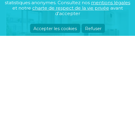
statistiques anonymes. Consultez nos
mentions légales
et notre
charte de respect de la vie privée
avant
d'accepter
Accepter les cookies
Refuser
HARMONIE
EYBENS
Du 1 pièce au 4 pièces
159 000€ à 489 000€