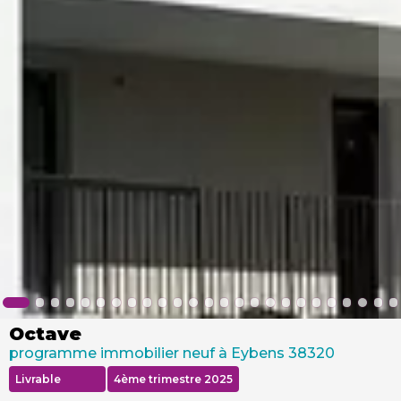
Octave
programme immobilier neuf à Eybens 38320
Livrable
4ème trimestre 2025