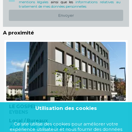
mentions légales
ainsi que les
informations relatives au
traitement de mes données personnelles
Envoyer
A proximité
LE GOSPEL
Utilisation des cookies
EYBENS
Local / Bureaux
Ce site utilise des cookies pour améliorer votre
426 521€ à 812 030€
expérience utilisateur et nous fournir des données