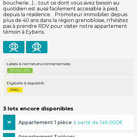
boucherie…)… tout ce dont vous avez besoin au
quotidien est aussi facilement accessible à pied,
depuis la résidence. Promoteur immobilier depuis
plus de 40 ans dans la région grenobloise, n'hésitez
pas à prendre RDV pour visiter notre appartement
témoin à Eybens.
visite
vidéo
virtuelle
Labels & normes environnementales
RT 2012 -20%
Eligibilité & dispositifs
PINEL
3 lots encore disponibles
Appartement 1 pièce
à partir de 149 000€
39,20m²
149 000€
Appartement 3 pièces