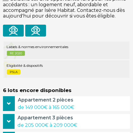
accédants : un logement neuf, abordable et
accompagné par Isère Habitat. Contactez-nous dès
aujourd'hui pour découvrir si vous êtes éligible.
visite
vidéo
virtuelle
Labels & normes environnementales
RE 2020
Eligibilité & dispositifs
PSLA
6 lots encore disponibles
Appartement 2 pièces
de 149 000€ à 165 000€
46,30m²
149 000€
Appartement 3 pièces
de 205 000€ à 209 000€
étage
terrasse
1er étage
5.10m²