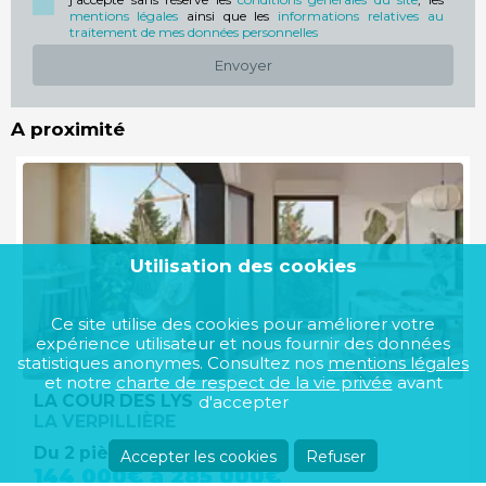
mentions légales
ainsi que les
informations relatives au
traitement de mes données personnelles
Envoyer
A proximité
Utilisation des cookies
Ce site utilise des cookies pour améliorer votre
expérience utilisateur et nous fournir des données
statistiques anonymes. Consultez nos
mentions légales
et notre
charte de respect de la vie privée
avant
LA COUR DES LYS
d'accepter
LA VERPILLIÈRE
Du 2 pièces au 4 pièces
Accepter les cookies
Refuser
144 000€ à 285 000€