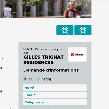
recevoir
Partager
brochure
VERTUOSE vous est proposé
par
GILLES TRIGNAT
ce
RESIDENCES
et
Demande d'informations
M.
Mme.
ue