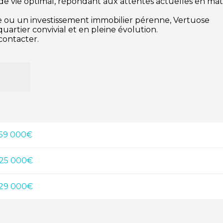
de vie optimal, répondant aux attentes actuelles en mat
e ou un investissement immobilier pérenne, Vertuose
artier convivial et en pleine évolution.​
contacter.
259 000€
325 000€
529 000€