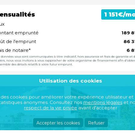
ensualités
€/mo
ux
ntant emprunté
ût de l'emprunt
ais de notaire*
s données vous sont communiquées à titre indicatif, hors assurance et frais de garantie et 
iers, nous vous invitons à vous rapprocher de votre organisme de financement afin d'obte
semble des détails relatifs à votre futur emprunt.
Utilisation des cookies
se des cookies pour améliorer votre expérience utilisateur et
atistiques anonymes. Consultez nos
mentions légales
et n
respect de la vie privée
avant d'accepter
Accepter les cookies
Refuser