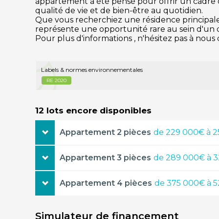
appartement a été pensé pour offrir un cadre 
qualité de vie et de bien-être au quotidien.​
Que vous recherchiez une résidence principal
représente une opportunité rare au sein d'un qu
Pour plus d'informations , n'hésitez pas à nous 
Labels & normes environnementales
RE 2020
12 lots encore disponibles
Appartement 2 pièces
de 229 000€ à 
2 pièces
43,70m²
229 000€
Appartement 3 pièces
de 289 000€ à 
étage
exposition
terrasse
5e étage
Nord
13.15m²
3 pièces
63,90m²
289 000€
Appartement 4 pièces
de 375 000€ à 
étage
exposition
terrasse
2 pièces
52,65m²
239 000€
2e étage
Sud
23.65m²
4 pièces
82,75m²
375 000€
étage
exposition
terrasse
Simulateur de financement
2e étage
Ouest
8.75m²
étage
exposition
terrasse