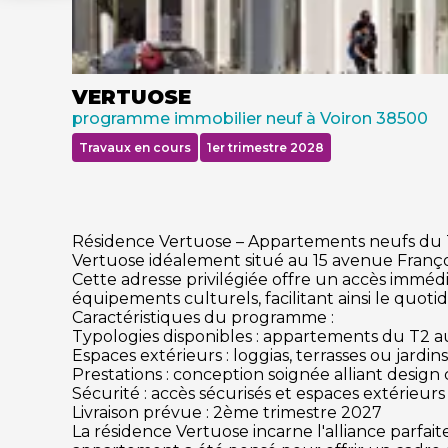
VERTUOSE
programme immobilier neuf à Voiron 38500
Travaux en cours
1er trimestre 2028
Résidence Vertuose – Appartements neufs du T
Vertuose idéalement situé au 15 avenue François
Cette adresse privilégiée offre un accès immédi
équipements culturels, facilitant ainsi le quotidie
Caractéristiques du programme :
Typologies disponibles : appartements du T2 a
Espaces extérieurs : loggias, terrasses ou jard
Prestations : conception soignée alliant desig
Sécurité : accès sécurisés et espaces extérieurs
Livraison prévue : 2ème trimestre 2027​
La résidence Vertuose incarne l'alliance parfa