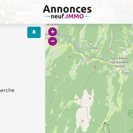
+
−
herche