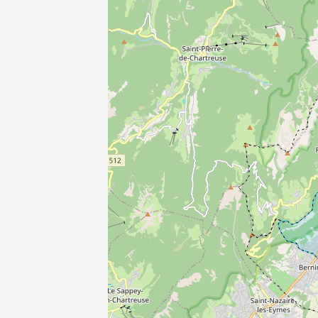
3C1
E3C2
QE
RE 2020
2012 -30%
PINEL