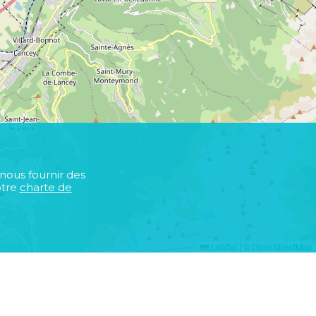
 nous fournir des
otre
charte de
Leaflet
|
©
OpenStreetMap
s
r