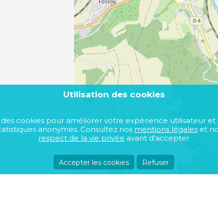
12 mois max
Utilisation des cookies
se des cookies pour améliorer votre expérience utilisateur et
atistiques anonymes. Consultez nos
mentions légales
et n
respect de la vie privée
avant d'accepter
Accepter les cookies
Refuser
Acheter un bien immobilier
A propos de nou
Toutes communes
Devenir annonceu