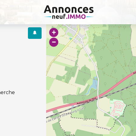
+
−
herche