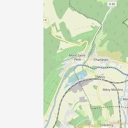
3C1
E3C2
QE
RE 2020
2012 -30%
PINEL