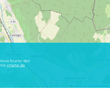
 nous fournir des
otre
charte de
Leaflet
|
©
OpenStreetMap
s
r