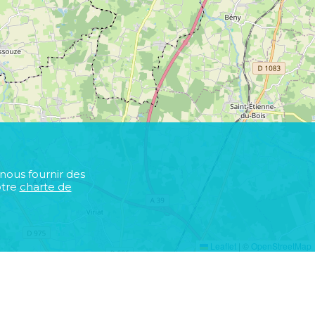
 nous fournir des
otre
charte de
Leaflet
|
©
OpenStreetMap
s
r