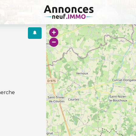
+
−
herche