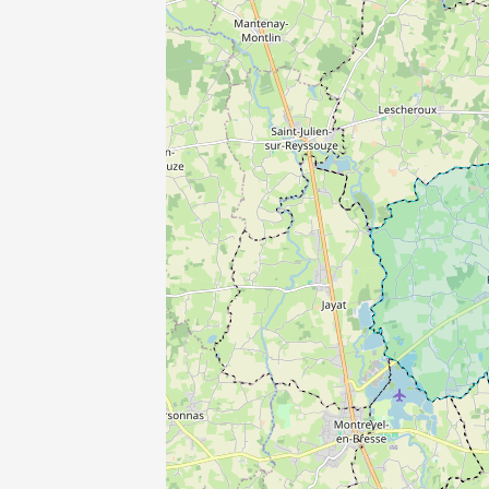
3C1
E3C2
QE
RE 2020
2012 -30%
PINEL