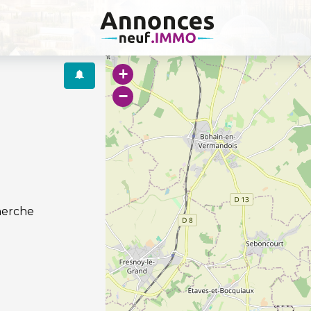
+
−
herche