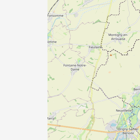
3C1
E3C2
QE
RE 2020
2012 -30%
PINEL