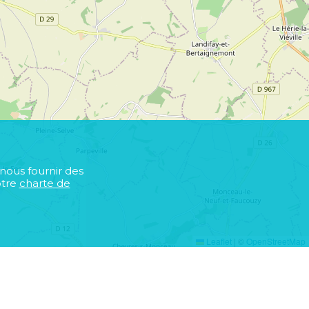
 nous fournir des
otre
charte de
Leaflet
|
©
OpenStreetMap
s
r